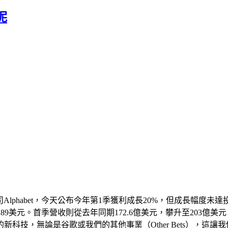
呢
Alphabet，今天公布今年第1季獲利成長20%，但成長幅度未達
美元。首季營收則從去年同期172.6億美元，攀升至203億美元。 Al
，無論是谷歌或我們的其他事業（Other Bets），這讓我們