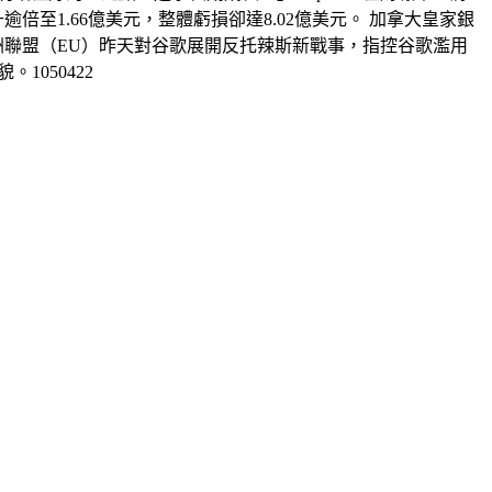
至1.66億美元，整體虧損卻達8.02億美元。 加拿大皇家銀
。」 歐洲聯盟（EU）昨天對谷歌展開反托辣斯新戰事，指控谷歌濫用
050422