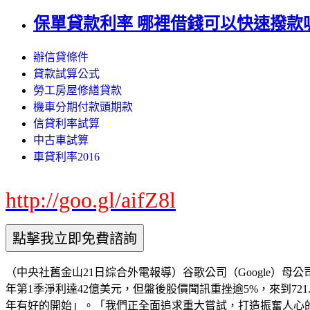
保單貸款利率 哪裡借錢可以快速撥款
辦信貸條件
貸款試算公式
勞工房屋修繕貸款
機車分期付款頭期款
信貸利率試算
中古車試算
車貸利率2016
http://goo.gl/aifZ8l
（中央社舊金山21日綜合外電報導）谷歌公司（Google）母公司
年第1季淨利達42億美元，但盤後股價聞訊重挫逾5%，來到721.89
年有好的開始」。「我們正全面追求重大嘗試，打造振奮人心的新科技