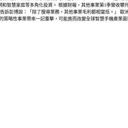
智慧家庭等多角化投資。 根據財報，其他事業第1季營收攀升逾倍
Mahaney）告訴彭博說：「除了搜尋業務，其他事業毛利都相當低
要的策略性事業帶來一記重擊，可能進而改變全球智慧手機產業面貌。1