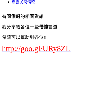
嘉義民間借款
有關
借錢
的相關資訊
我分享給各位一些
借錢
管道
希望可以幫助到各位!!
http://goo.gl/URy8ZL
基隆民間貸款
台北民間貸款
新北市民間貸款
桃園民間貸款
新竹民間貸款
苗栗民間貸款
台中民間貸款
南投民間貸款
彰化民間貸款
嘉義民間貸款