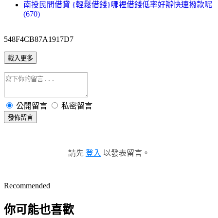
南投民間借貸 {輕鬆借錢}哪裡借錢低率好辦快速撥款呢
(670)
548F4CB87A1917D7
載入更多
公開留言
私密留言
發佈留言
請先
登入
以發表留言。
Recommended
你可能也喜歡