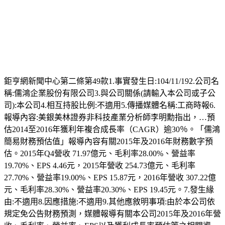
嘉義民間小額借款
雲林民間小額借款
台南民間小額借款
高雄民間小額借款
屏東民間小額借款
台東民間小額借款
花蓮民間小額借款
宜蘭民間小額借款
鉅亨網新聞中心第二條第49款1.事實發生日:104/11/192.公司名
稱:儒鴻企業股份有限公司3.與公司關係(請輸入本公司或子公
司):本公司4.相互持股比例:不適用5.傳播媒體名稱:工商時報6.
報導內容:美銀美林證券非科技產業分析師李明勳指出，…預
估2014至2016年獲利年複合成長率（CAGR）逾30％。「儒鴻
簡易財務預估值」報導內容有關2015年及2016年財務數字預
估。2015年Q4營收 71.97億元、毛利率28.00%、營益率
19.70%、EPS 4.46元，2015年營收 254.73億元、毛利率
27.70%、營益率19.00%、EPS 15.87元，2016年營收 307.22億
元、毛利率28.30%、營益率20.30%、EPS 19.45元。7.發生緣
由:不適用8.因應措施:不適用9.其他應敘明事項:由於本公司依
規定免公告財務預測，媒體報導有關本公司2015年及2016年營